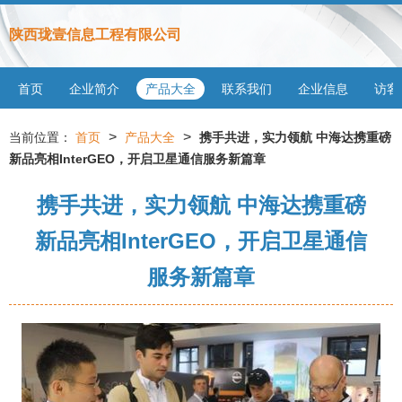
陕西珑壹信息工程有限公司
首页
企业简介
产品大全
联系我们
企业信息
访客
>
>
当前位置：
首页
产品大全
携手共进，实力领航 中海达携重磅
新品亮相InterGEO，开启卫星通信服务新篇章
携手共进，实力领航 中海达携重磅
新品亮相InterGEO，开启卫星通信
服务新篇章