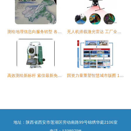
测绘地理信息向服务转型 各地特色地图产品赋能公众生活
无人机搭载激光雷达 工厂全貌测绘与智能导航的革新实践
高效测绘新标杆 索佳最新免棱镜400m全站仪评测
国资力量重塑智慧城市版图 1.9元发行估值筑底，测绘服务市占率登顶行业第五的隐形成长逻辑
地址：陕西省西安市莲湖区劳动南路99号锦绣华庭2106室