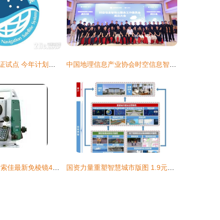
北斗导航启动认证试点 今年计划发射18颗组网卫星
中国地理信息产业协会时空信息智能云服务工作委员会正式成立，助力导航智能升级
高效测绘新标杆 索佳最新免棱镜400m全站仪评测
国资力量重塑智慧城市版图 1.9元发行估值筑底，测绘服务市占率登顶行业第五的隐形成长逻辑