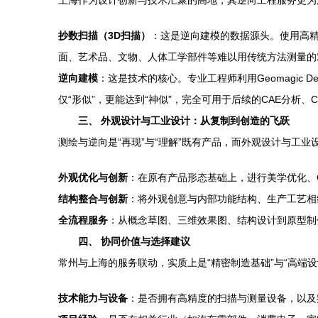
上海作为设计创新与技术汇聚的高地，其逆向工程服务更为
抄数扫描（3D扫描）
：这是逆向建模的数据源头。使用高
面、艺术品、文物、人体工学部件等难以用传统方法测量的
逆向建模
：这是技术的核心。专业工程师利用Geomagic 
仅“形似”，更能达到“神似”，完全可用于后续的CAE分
三、 外观设计与工业设计：从复制到创造的飞跃
测绘与逆向是“再现”与“理解”既有产品，而外观设计与工
外观优化与创新
：在原有产品形态基础上，进行美学优化、
结构整合与创新
：将外观创意与内部功能结构、生产工艺相
全流程服务
：从概念草图、三维效果图、结构设计到原型制
四、 协同价值与选择建议
常州与上海的服务联动，实质上是“精密制造基础”与“高端设
技术能力与设备
：是否拥有高精度的扫描与测量设备，以及